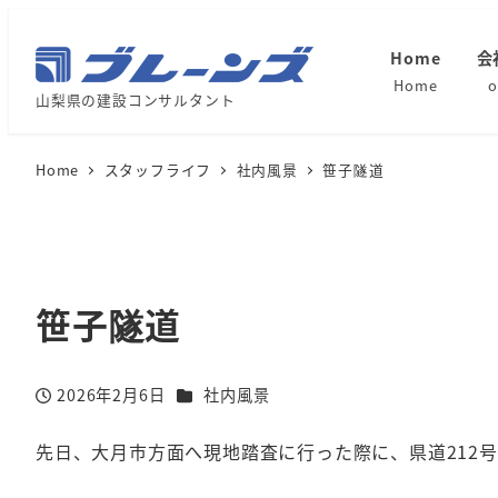
Home
会
Home
o
山梨県の建設コンサルタント
Home
スタッフライフ
社内風景
笹子隧道
笹子隧道
カテゴリー
2026年2月6日
社内風景
投稿日
先日、大月市方面へ現地踏査に行った際に、県道212号