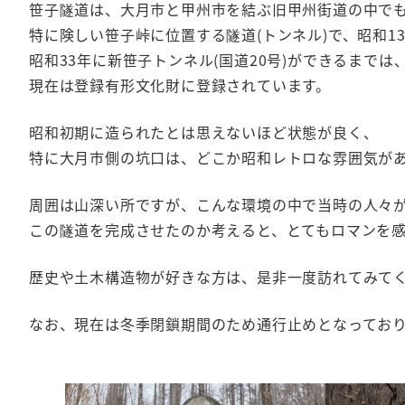
笹子隧道は、大月市と甲州市を結ぶ旧甲州街道の中で
特に険しい笹子峠に位置する隧道(トンネル)で、昭和1
昭和33年に新笹子トンネル(国道20号)ができるまで
現在は登録有形文化財に登録されています。
昭和初期に造られたとは思えないほど状態が良く、
特に大月市側の坑口は、どこか昭和レトロな雰囲気が
周囲は山深い所ですが、こんな環境の中で当時の人々
この隧道を完成させたのか考えると、とてもロマンを
歴史や土木構造物が好きな方は、是非一度訪れてみて
なお、現在は冬季閉鎖期間のため通行止めとなってお