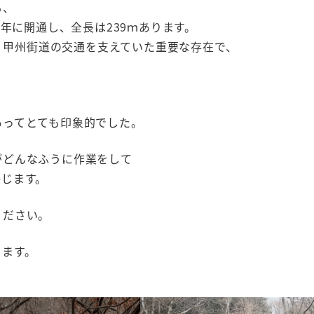
も、
3年に開通し、全長は239ｍあります。
は、甲州街道の交通を支えていた重要な存在で、
あってとても印象的でした。
がどんなふうに作業をして
感じます。
ください。
ります。