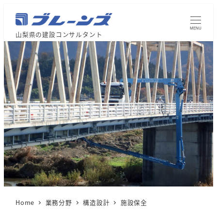
MENU
山梨県の建設コンサルタント
Home
業務分野
構造設計
施設保全