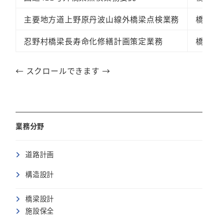
主要地方道上野原丹波山線外橋梁点検業務
橋梁
忍野村橋梁長寿命化修繕計画策定業務
橋梁
← スクロールできます →
業務分野
道路計画
構造設計
橋梁設計
施設保全