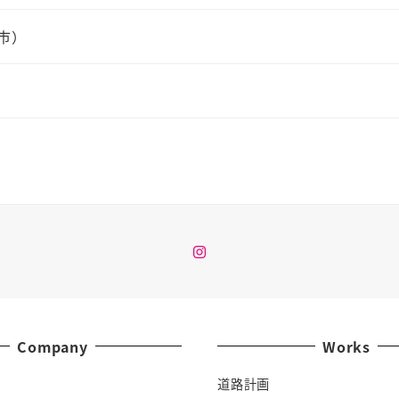
市）
Instagram
Company
Works
道路計画