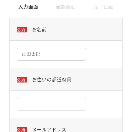
現
現
現
入力画面
確認画面
完了画面
在
在
在
表
表
表
お名前
必須
示
示
示
さ
さ
さ
れ
れ
れ
て
て
て
い
い
い
る
る
る
お住いの都道府県
必須
画
画
画
面
面
面
で
で
で
す。
す。
す。
メールアドレス
必須