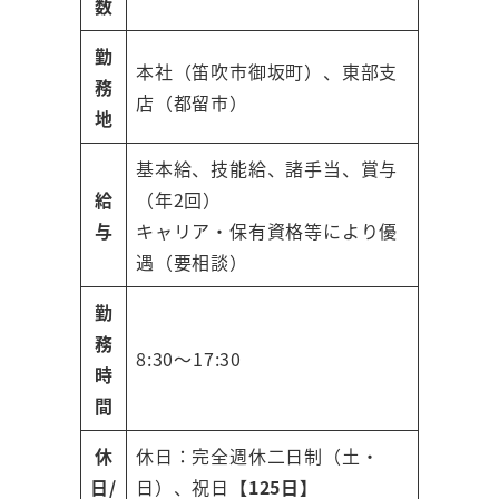
数
勤
本社（笛吹市御坂町）、東部支
務
店（都留市）
地
基本給、技能給、諸手当、賞与
給
（年2回）
与
キャリア・保有資格等により優
遇（要相談）
勤
務
8:30～17:30
時
間
休
休日：完全週休二日制（土・
日/
日）、祝日
【125日】