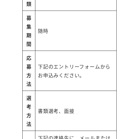
類
募
集
随時
期
間
応
募
下記のエントリーフォームから
方
お申込みください。
法
選
考
書類選考、面接
方
法
下記の連絡先に、メールまたは