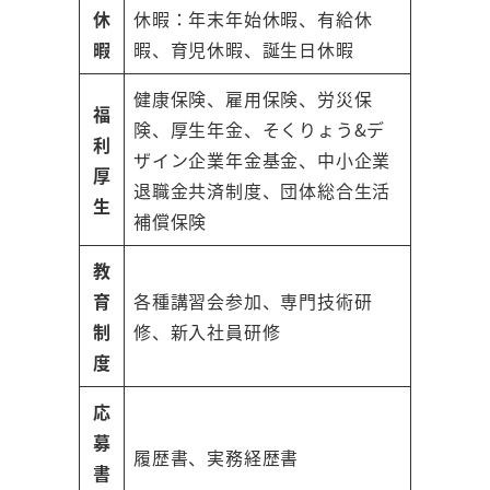
休
休暇：年末年始休暇、有給休
暇
暇、育児休暇、誕生日休暇
健康保険、雇用保険、労災保
福
険、厚生年金、そくりょう&デ
利
ザイン企業年金基金、中小企業
厚
退職金共済制度、団体総合生活
生
補償保険
教
育
各種講習会参加、専門技術研
制
修、新入社員研修
度
応
募
履歴書、実務経歴書
書