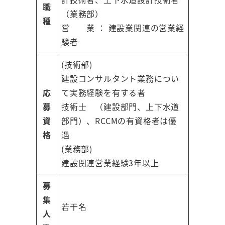
職
（業務部）
種
営 業 ： 建設業関連の営業経
験者
(技術部)
建設コンサルタント業務につい
応
て実務経験を有する者
募
技術士 （建設部門、上下水道
資
部門）、RCCMの有資格者は優
格
遇
(業務部)
建設関連営業経験3年以上
募
集
若干名
人