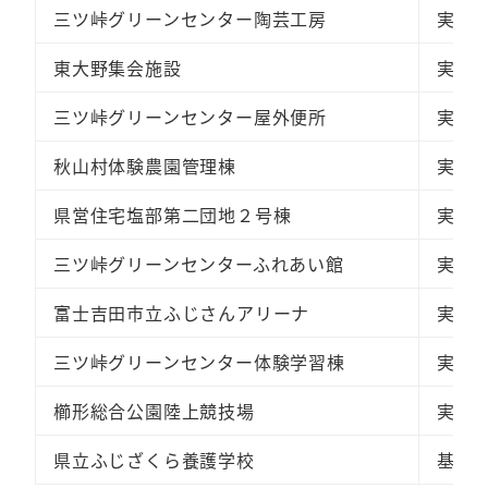
三ツ峠グリーンセンター陶芸工房
実施
東大野集会施設
実施
三ツ峠グリーンセンター屋外便所
実施
秋山村体験農園管理棟
実施
県営住宅塩部第二団地２号棟
実施
三ツ峠グリーンセンターふれあい館
実施
富士吉田市立ふじさんアリーナ
実施
三ツ峠グリーンセンター体験学習棟
実施
櫛形総合公園陸上競技場
実施
県立ふじざくら養護学校
基本